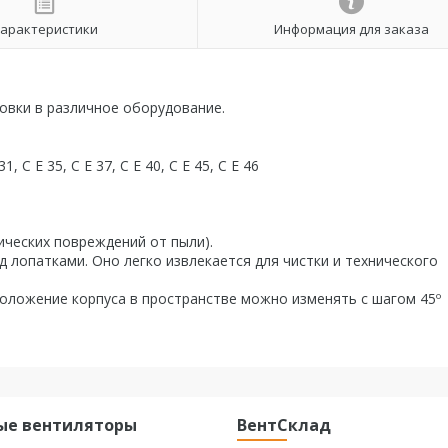
арактеристики
Информация для заказа
овки в различное оборудование.
1, C E 35, C E 37, C E 40, C E 45, C E 46
ических повреждений от пыли).
д лопатками. Оно легко извлекается для чистки и технического
Положение корпуса в пространстве можно изменять с шагом 45º
ые вентиляторы
ВентСклад