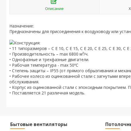
Описание
Х
Назначение:
Предназначены для присоединения к воздуховоду или устан
Конструкция:
• 11 типоразмеров – C E 10, C E 15, C E 20, C E 25, C E 30, C E 3
• Производительность – max 6800 м³/ч.
• Однофазные и трехфазные двигатели.
• Рабочая температура - max 50ºC
• Степень защиты – IP55 (от прямого обрызгивания и механ
• Рабочее колесо из оцинкованной стали с загнутыми впере
обслуживания.
• Корпус из оцинкованной стали с эпоксидным покрытием. 
• Поставляется 21 различная модель.
Бытовые вентиляторы
Потолочн