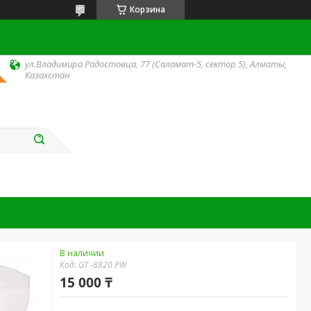
Корзина
ул.Владимира Радостовца, 77 (Саламат-5, сектор 5), Алматы,
Казахстан
В наличии
Код:
GT -8820 PW
15 000 ₸