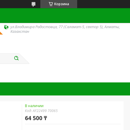
Корзина
ул.Владимира Радостовца, 77 (Саламат-5, сектор 5), Алматы,
Казахстан
В наличии
Код:
AF22499 70065
64 500 ₸