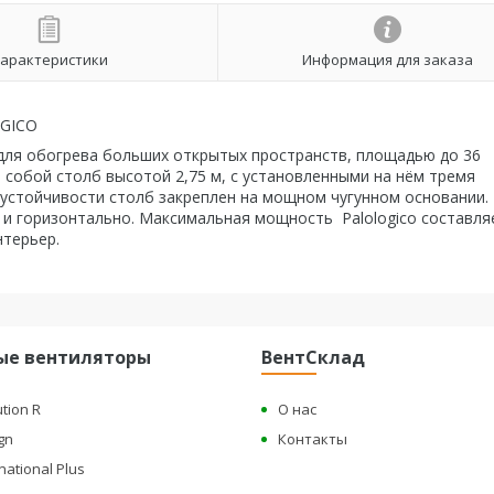
арактеристики
Информация для заказа
OGICO
для обогрева больших открытых пространств, площадью до 36
собой столб высотой 2,75 м, с установленными на нём тремя
й устойчивости столб закреплен на мощном чугунном основании.
 и горизонтально. Максимальная мощность Palologico составля
нтерьер.
ые вентиляторы
ВентСклад
ution R
О нас
gn
Контакты
national Plus