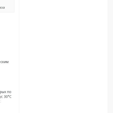
аза
еским
рых по
ус 30°С
х