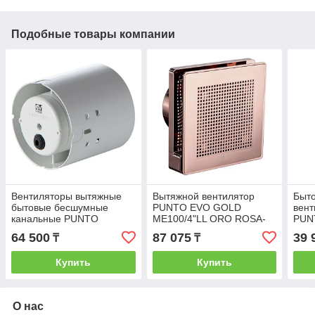
Подобные товары компании
Вентиляторы вытяжные
Вытяжной вентилятор
Быт
бытовые бесшумные
PUNTO EVO GOLD
вент
канальные PUNTO
ME100/4"LL ORO ROSA-
PUN
GHOST MG150/6 LL
PINK( РОЗОВОЕ ЗОЛОТО)
64 500
87 075
39 
₸
₸
Купить
Купить
О нас