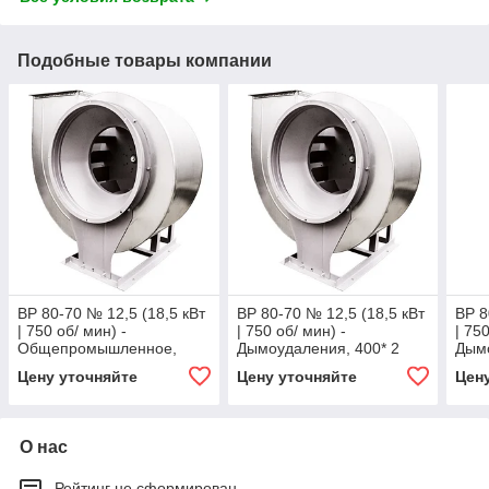
Подобные товары компании
ВР 80-70 № 12,5 (18,5 кВт
ВР 80-70 № 12,5 (18,5 кВт
ВР 8
| 750 об/ мин) -
| 750 об/ мин) -
| 75
Общепромышленное,
Дымоудаления, 400* 2
Дымо
углерод. сталь
часа
часа
Цену уточняйте
Цену уточняйте
Цен
О нас
Рейтинг не сформирован