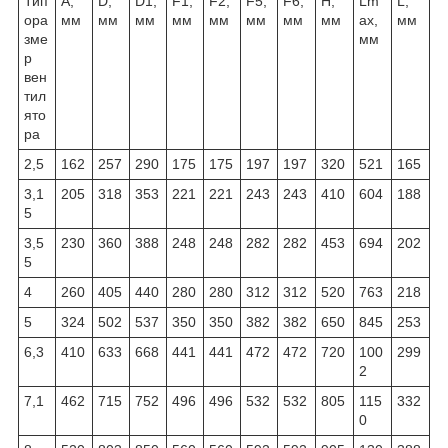
Тип
А,
D,
D1,
F1,
F2,
F5,
F6,
H,
Lm
L,
ора
мм
мм
мм
мм
мм
мм
мм
мм
ax,
мм
зме
мм
р
вен
тил
ято
ра
2,5
162
257
290
175
175
197
197
320
521
165
3,1
205
318
353
221
221
243
243
410
604
188
5
3,5
230
360
388
248
248
282
282
453
694
202
5
4
260
405
440
280
280
312
312
520
763
218
5
324
502
537
350
350
382
382
650
845
253
6,3
410
633
668
441
441
472
472
720
100
299
2
7,1
462
715
752
496
496
532
532
805
115
332
0