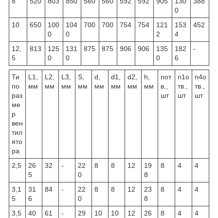
8
520
803
850
560
560
592
592
905
130
388
0
10
650
100
104
700
700
754
754
121
153
452
0
0
2
4
12,
813
125
131
875
875
906
906
135
182
-
5
0
0
0
6
Ти
L1,
L2,
L3,
S,
d,
d1,
d2,
h,
nот
n1о
n4о
по
мм
мм
мм
мм
мм
мм
мм
мм
в.,
тв.,
тв.,
раз
шт
шт
шт
ме
р
вен
тил
ято
ра
2,5
26
32
-
22
8
8
12
19
8
4
4
5
0
8
3,1
31
84
-
22
8
8
12
23
8
4
4
5
6
0
8
3,5
40
61
-
29
10
10
12
26
8
4
4