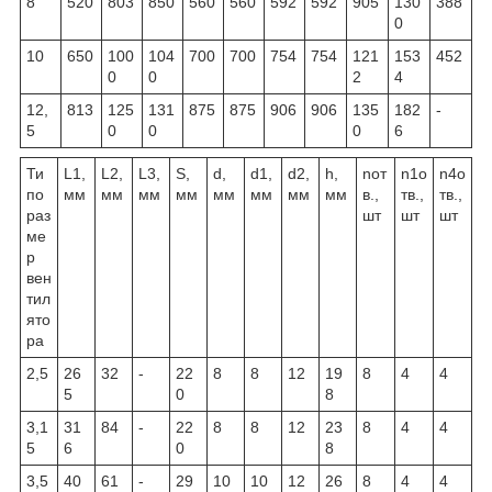
8
520
803
850
560
560
592
592
905
130
388
0
10
650
100
104
700
700
754
754
121
153
452
0
0
2
4
12,
813
125
131
875
875
906
906
135
182
-
5
0
0
0
6
Ти
L1,
L2,
L3,
S,
d,
d1,
d2,
h,
nот
n1о
n4о
по
мм
мм
мм
мм
мм
мм
мм
мм
в.,
тв.,
тв.,
раз
шт
шт
шт
ме
р
вен
тил
ято
ра
2,5
26
32
-
22
8
8
12
19
8
4
4
5
0
8
3,1
31
84
-
22
8
8
12
23
8
4
4
5
6
0
8
3,5
40
61
-
29
10
10
12
26
8
4
4