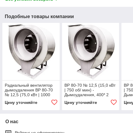
Подобные товары компании
Радиальный вентилятор
ВР 80-70 № 12,5 (15,0 кВт
ВР 8
дымоудаления ВР 80-70
| 750 об/ мин) -
| 75
№ 12,5 (75,0 кВт | 1000
Дымоудаления, 400* 2
Дымо
об/ мин), 400* 2 часа
часа
часа
Цену уточняйте
Цену уточняйте
Цен
О нас
Рейтинг не сформирован