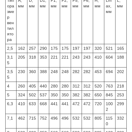
Тип
А,
D,
D1,
F1,
F2,
F5,
F6,
H,
Lm
L,
ора
мм
мм
мм
мм
мм
мм
мм
мм
ax,
мм
зме
мм
р
вен
тил
ято
ра
2,5
162
257
290
175
175
197
197
320
521
165
3,1
205
318
353
221
221
243
243
410
604
188
5
3,5
230
360
388
248
248
282
282
453
694
202
5
4
260
405
440
280
280
312
312
520
763
218
5
324
502
537
350
350
382
382
650
845
253
6,3
410
633
668
441
441
472
472
720
100
299
2
7,1
462
715
752
496
496
532
532
805
115
332
0