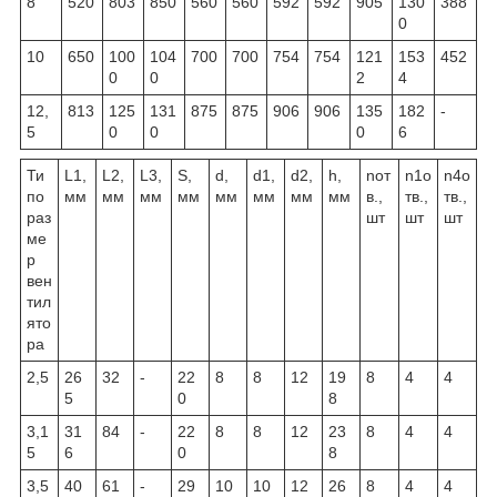
8
520
803
850
560
560
592
592
905
130
388
0
10
650
100
104
700
700
754
754
121
153
452
0
0
2
4
12,
813
125
131
875
875
906
906
135
182
-
5
0
0
0
6
Ти
L1,
L2,
L3,
S,
d,
d1,
d2,
h,
nот
n1о
n4о
по
мм
мм
мм
мм
мм
мм
мм
мм
в.,
тв.,
тв.,
раз
шт
шт
шт
ме
р
вен
тил
ято
ра
2,5
26
32
-
22
8
8
12
19
8
4
4
5
0
8
3,1
31
84
-
22
8
8
12
23
8
4
4
5
6
0
8
3,5
40
61
-
29
10
10
12
26
8
4
4