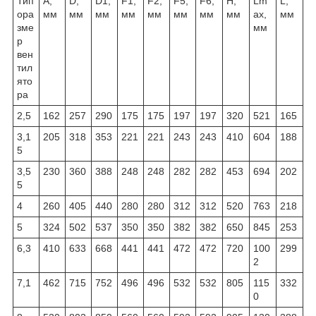
Тип
А,
D,
D1,
F1,
F2,
F5,
F6,
H,
Lm
L,
ора
мм
мм
мм
мм
мм
мм
мм
мм
ax,
мм
зме
мм
р
вен
тил
ято
ра
2,5
162
257
290
175
175
197
197
320
521
165
3,1
205
318
353
221
221
243
243
410
604
188
5
3,5
230
360
388
248
248
282
282
453
694
202
5
4
260
405
440
280
280
312
312
520
763
218
5
324
502
537
350
350
382
382
650
845
253
6,3
410
633
668
441
441
472
472
720
100
299
2
7,1
462
715
752
496
496
532
532
805
115
332
0