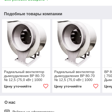
Подобные товары компании
Радиальный вентилятор
Радиальный вентилятор
ВР 8
дымоудаления ВР 80-70
дымоудаления ВР 80-70
| 75
№ 12,5 (75,0 кВт | 1000
№ 12,5 (75,0 кВт | 1000
Дымо
об/ мин), 400* 2 часа
об/ мин) , 600* 1,5 часа
часа
Цену уточняйте
Цену уточняйте
Цен
О нас
Рейтинг не сформирован