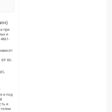
ин)
а при
лых и
 4861-
зависят
 ВР 80-
р),
т
я и под
ый
сть и
ателем