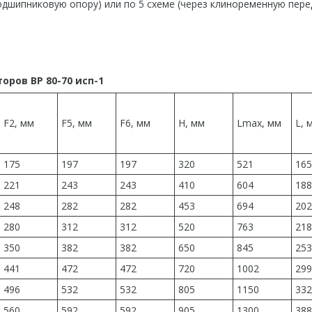
одшипниковую опору) или по 5 схеме (через клиноременную пере
ров ВР 80-70 исп-1
F2, мм
F5, мм
F6, мм
H, мм
Lmax, мм
L, 
175
197
197
320
521
165
221
243
243
410
604
188
248
282
282
453
694
202
280
312
312
520
763
218
350
382
382
650
845
253
441
472
472
720
1002
299
496
532
532
805
1150
332
560
592
592
905
1300
388