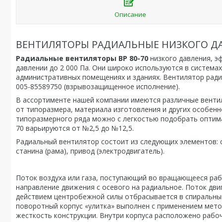
Описание
ВЕНТИЛЯТОРЫ РАДИАЛЬНЫЕ НИЗКОГО ДАВЛЕН
Радиальные вентиляторы ВР 80-70
низкого давления, э
давлении до 2 000 Па. Они широко используются в система
административных помещениях и зданиях. Вентилятор радиа
005-85589750 (взрывозащищенное исполнение).
В ассортименте нашей компании имеются различные вентил
от типоразмера, материала изготовления и других особе
типоразмерного ряда можно с легкостью подобрать оптим
70 варьируются от №2,5 до №12,5.
Радиальный вентилятор состоит из следующих элементов: сп
станина (рама), привод (электродвигатель).
Поток воздуха или газа, поступающий во вращающееся рабо
направление движения с осевого на радиальное. Поток дви
действием центробежной силы отбрасывается в спиральный
поворотный корпус «улитка» выполнен с применением мет
жесткость конструкции. Внутри корпуса расположено рабоч