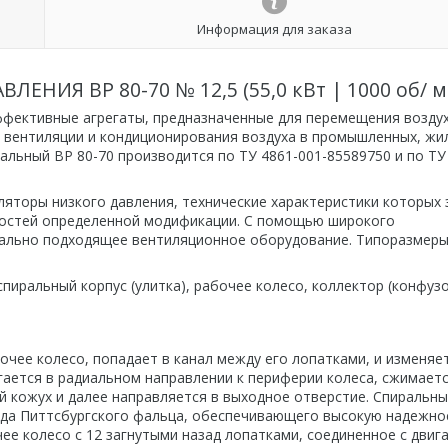
Информация для заказа
ИЯ ВР 80-70 № 12,5 (55,0 кВт | 1000 об/ м
ффективные агрегаты, предназначенные для перемещения воздух
х вентиляции и кондиционирования воздуха в промышленных, жи
льный ВР 80-70 производится по ТУ 4861-001-85589750 и по ТУ
яторы низкого давления, технические характеристики которых 
нностей определенной модификации. С помощью широкого
ально подходящее вентиляционное оборудование. Типоразмеры
иральный корпус (улитка), рабочее колесо, коллектор (конфузо
чее колесо, попадает в канал между его лопатками, и изменяе
гается в радиальном направлении к периферии колеса, сжимаетс
 кожух и далее направляется в выходное отверстие. Спиральн
ода Питтсбургского фальца, обеспечивающего высокую надежно
ее колесо с 12 загнутыми назад лопатками, соединенное с двиг