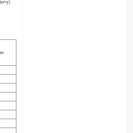
дачу).
мм