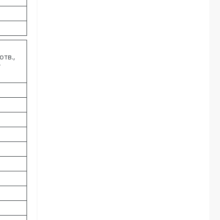
отв.,
т