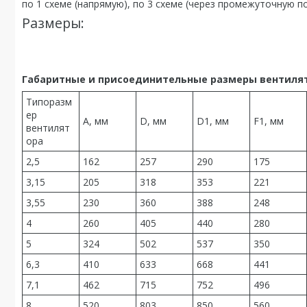
по 1 схеме (напрямую), по 3 схеме (через промежуточную п
Размеры:
Габаритные и присоединительные размеры вентилято
Типоразм
ер
А, мм
D, мм
D1, мм
F1, мм
вентилят
ора
2,5
162
257
290
175
3,15
205
318
353
221
3,55
230
360
388
248
4
260
405
440
280
5
324
502
537
350
6,3
410
633
668
441
7,1
462
715
752
496
8
520
803
850
560