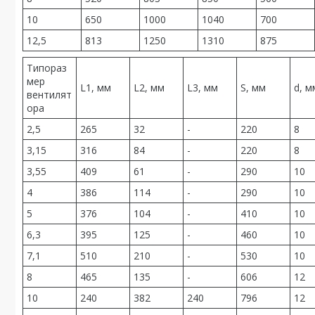
10
650
1000
1040
700
12,5
813
1250
1310
875
Типораз
мер
L1, мм
L2, мм
L3, мм
S, мм
d, м
вентилят
ора
2,5
265
32
-
220
8
3,15
316
84
-
220
8
3,55
409
61
-
290
10
4
386
114
-
290
10
5
376
104
-
410
10
6,3
395
125
-
460
10
7,1
510
210
-
530
10
8
465
135
-
606
12
10
240
382
240
796
12