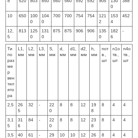
8
520
803
850
560
560
592
592
905
130
388
0
10
650
100
104
700
700
754
754
121
153
452
0
0
2
4
12,
813
125
131
875
875
906
906
135
182
-
5
0
0
0
6
Ти
L1,
L2,
L3,
S,
d,
d1,
d2,
h,
nот
n1о
n4о
по
мм
мм
мм
мм
мм
мм
мм
мм
в.,
тв.,
тв.,
раз
шт
шт
шт
ме
р
вен
тил
ято
ра
2,5
26
32
-
22
8
8
12
19
8
4
4
5
0
8
3,1
31
84
-
22
8
8
12
23
8
4
4
5
6
0
8
3,5
40
61
-
29
10
10
12
26
8
4
4