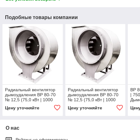
Подобные товары компании
Радиальный вентилятор
Радиальный вентилятор
ВР 8
дымоудаления ВР 80-70
дымоудаления ВР 80-70
| 75
№ 12,5 (75,0 кВт | 1000
№ 12,5 (75,0 кВт | 1000
Дымо
об/ мин), 400* 2 часа
об/ мин) , 600* 1,5 часа
часа
Цену уточняйте
Цену уточняйте
Цен
О нас
Рейтинг не сформирован