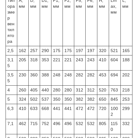
Тип
А,
D,
D1,
F1,
F2,
F5,
F6,
H,
Lm
L,
ора
мм
мм
мм
мм
мм
мм
мм
мм
ax,
мм
зме
мм
р
вен
тил
ято
ра
2,5
162
257
290
175
175
197
197
320
521
165
3,1
205
318
353
221
221
243
243
410
604
188
5
3,5
230
360
388
248
248
282
282
453
694
202
5
4
260
405
440
280
280
312
312
520
763
218
5
324
502
537
350
350
382
382
650
845
253
6,3
410
633
668
441
441
472
472
720
100
299
2
7,1
462
715
752
496
496
532
532
805
115
332
0