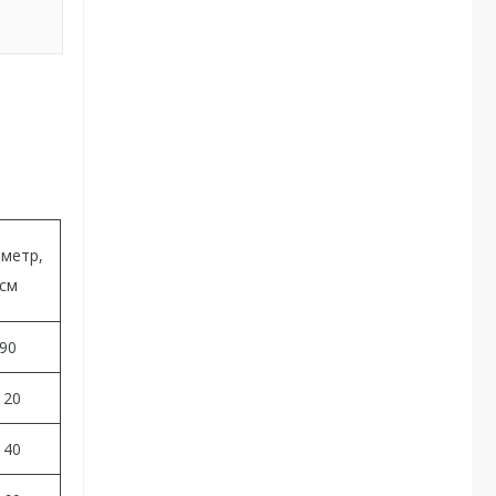
метр,
см
90
120
140