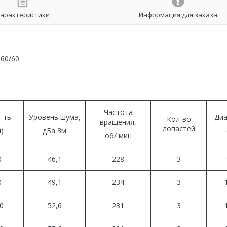
арактеристики
Информация для заказа
60/60
Частота
-ть
Уровень шума,
Диа
Кол-во
вращения,
лопастей
)
дБа 3м
об/ мин
0
46,1
228
3
0
49,1
234
3
0
52,6
231
3