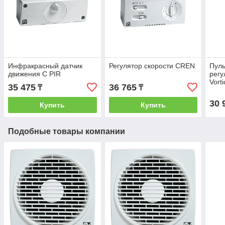
Инфракрасный датчик
Регулятор скорости CREN
Пуль
движения C PIR
регу
Vort
35 475
36 765
₸
₸
30 
Купить
Купить
Подобные товары компании