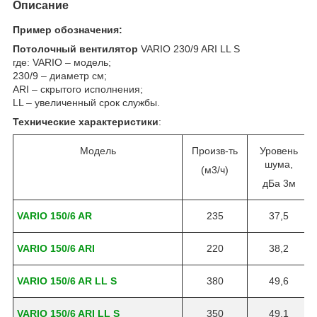
Описание
Пример обозначения:
Потолочный вентилятор
VARIO 230/9 ARI LL S
где: VARIO – модель;
230/9 – диаметр см;
ARI – скрытого исполнения;
LL – увеличенный срок службы.
Технические характеристики
:
Модель
Произв-ть
Уровень
шума,
(м3/ч)
дБа 3м
VARIO 150/6 AR
235
37,5
VARIO 150/6 ARI
220
38,2
VARIO 150/6 AR LL S
380
49,6
VARIO 150/6 ARI LL S
350
49,1