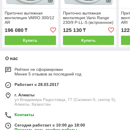
Приточно вытяжная
Приточно вытяжная
При
вентиляция VARIO 300/12
вентиляция Vario Range
вент
AR
230/9 P-LL-S (встроенное)
ARI
196 080
125 130
122
₸
₸
Купить
Купить
О нас
Рейтинг не сформирован
Менее 5 отзывов за последний год
Работает с 28.03.2017
г. Алматы
ул.Владимира Радостовца, 77 (Саламат-5, сектор 5),
Алматы, Казахстан
Контакты
Сегодня работает с 10:00 до 18:00
Показать весь график работы