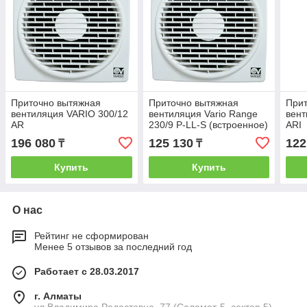
Приточно вытяжная
Приточно вытяжная
При
вентиляция VARIO 300/12
вентиляция Vario Range
вент
AR
230/9 P-LL-S (встроенное)
ARI
196 080
125 130
122
₸
₸
Купить
Купить
О нас
Рейтинг не сформирован
Менее 5 отзывов за последний год
Работает с 28.03.2017
г. Алматы
ул.Владимира Радостовца, 77 (Саламат-5, сектор 5),