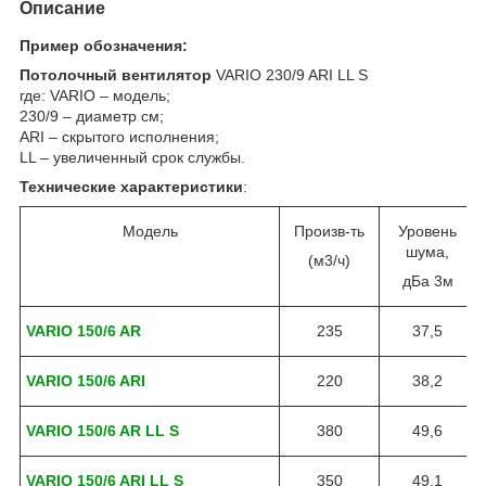
Описание
Пример обозначения:
Потолочный вентилятор
VARIO 230/9 ARI LL S
где: VARIO – модель;
230/9 – диаметр см;
ARI – скрытого исполнения;
LL – увеличенный срок службы.
Технические характеристики
:
Модель
Произв-ть
Уровень
шума,
(м3/ч)
дБа 3м
VARIO 150/6 AR
235
37,5
VARIO 150/6 ARI
220
38,2
VARIO 150/6 AR LL S
380
49,6
VARIO 150/6 ARI LL S
350
49,1