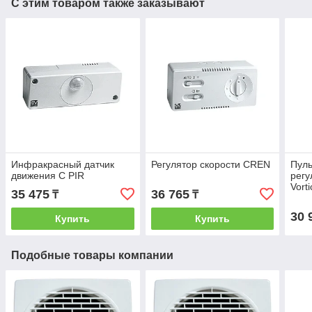
С этим товаром также заказывают
Инфракрасный датчик
Регулятор скорости CREN
Пуль
движения C PIR
регу
Vort
35 475
36 765
₸
₸
30 
Купить
Купить
Подобные товары компании