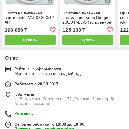
Приточно вытяжная
Приточно вытяжная
При
вентиляция VARIO 300/12
вентиляция Vario Range
вент
AR
230/9 P-LL-S (встроенное)
ARI
196 080
125 130
122
₸
₸
Купить
Купить
О нас
Рейтинг не сформирован
Менее 5 отзывов за последний год
Работает с 28.03.2017
г. Алматы
ул.Владимира Радостовца, 77 (Саламат-5, сектор 5),
Алматы, Казахстан
Контакты
Сегодня работает с 10:00 до 18:00
Показать весь график работы