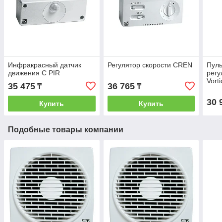
Инфракрасный датчик
Регулятор скорости CREN
Пуль
движения C PIR
регу
Vort
35 475
36 765
₸
₸
30 
Купить
Купить
Подобные товары компании