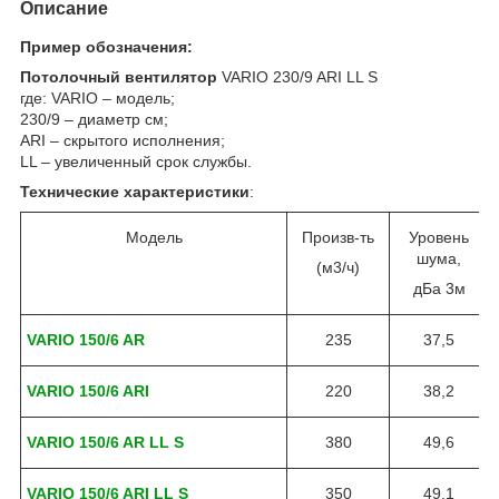
Описание
Пример обозначения:
Потолочный вентилятор
VARIO 230/9 ARI LL S
где: VARIO – модель;
230/9 – диаметр см;
ARI – скрытого исполнения;
LL – увеличенный срок службы.
Технические характеристики
:
Модель
Произв-ть
Уровень
шума,
(м3/ч)
дБа 3м
VARIO 150/6 AR
235
37,5
VARIO 150/6 ARI
220
38,2
VARIO 150/6 AR LL S
380
49,6
VARIO 150/6 ARI LL S
350
49,1