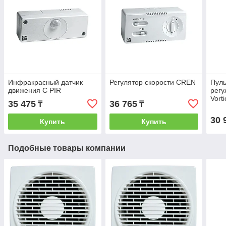
Инфракрасный датчик
Регулятор скорости CREN
Пуль
движения C PIR
регу
Vort
35 475
36 765
₸
₸
30 
Купить
Купить
Подобные товары компании