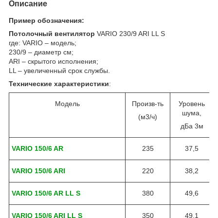
Описание
Пример обозначения:
Потолочный вентилятор
VARIO 230/9 ARI LL S
где: VARIO – модель;
230/9 – диаметр см;
ARI – скрытого исполнения;
LL – увеличенный срок службы.
Технические характеристики
:
Модель
Произв-ть
Уровень
шума,
(м3/ч)
дБа 3м
VARIO 150/6 AR
235
37,5
VARIO 150/6 ARI
220
38,2
VARIO 150/6 AR LL S
380
49,6
VARIO 150/6 ARI LL S
350
49,1