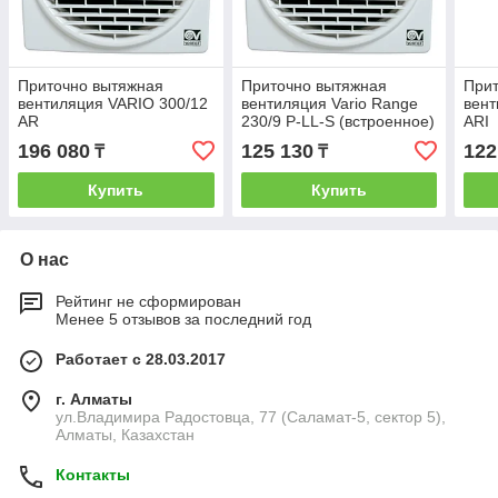
Приточно вытяжная
Приточно вытяжная
При
вентиляция VARIO 300/12
вентиляция Vario Range
вент
AR
230/9 P-LL-S (встроенное)
ARI
196 080
125 130
122
₸
₸
Купить
Купить
О нас
Рейтинг не сформирован
Менее 5 отзывов за последний год
Работает с 28.03.2017
г. Алматы
ул.Владимира Радостовца, 77 (Саламат-5, сектор 5),
Алматы, Казахстан
Контакты