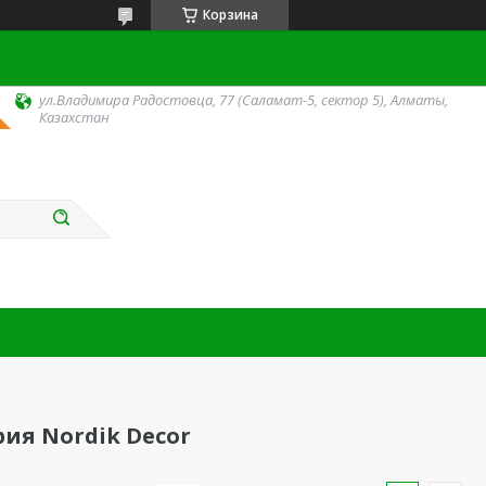
Корзина
ул.Владимира Радостовца, 77 (Саламат-5, сектор 5), Алматы,
Казахстан
ия Nordik Decor