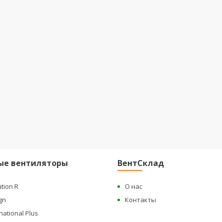
ые вентиляторы
ВентСклад
ution R
О нас
gn
Контакты
national Plus