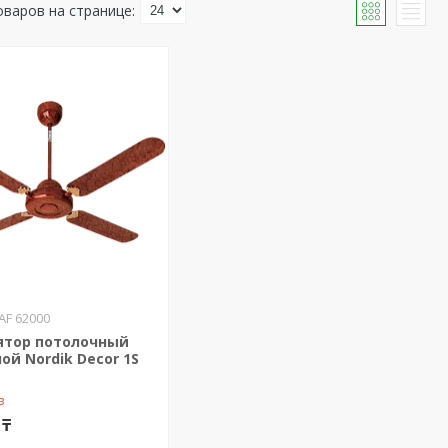
AF 62000
ятор потолочный
ой Nordik Decor 1S
з
 ₸