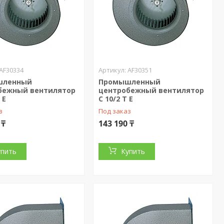
AF30334
AF30351
шленный
Промышленный
бежный вентилятор
центробежный вентилятор
 E
C 10/2 T E
з
Под заказ
 ₸
143 190 ₸
упить
Купить