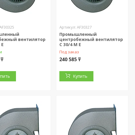
AF30325
AF30327
шленный
Промышленный
бежный вентилятор
центробежный вентилятор
 E
C 30/4 M E
и
Под заказ
 ₸
240 585 ₸
упить
Купить