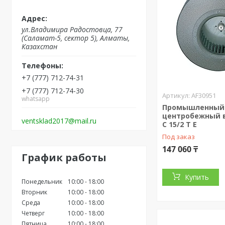
ул.Владимира Радостовца, 77
(Саламат-5, сектор 5), Алматы,
Казахстан
+7 (777) 712-74-31
+7 (777) 712-74-30
AF30951
whatsapp
Промышленный
центробежный 
ventsklad2017@mail.ru
C 15/2 T E
Под заказ
147 060 ₸
График работы
Купить
Понедельник
10:00
18:00
Вторник
10:00
18:00
Среда
10:00
18:00
Четверг
10:00
18:00
Пятница
10:00
18:00