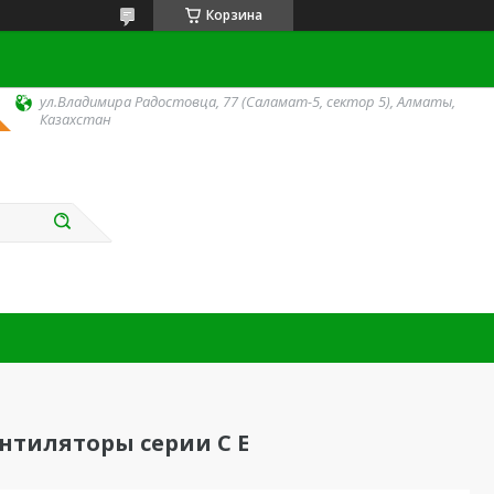
Корзина
ул.Владимира Радостовца, 77 (Саламат-5, сектор 5), Алматы,
Казахстан
тиляторы серии С Е