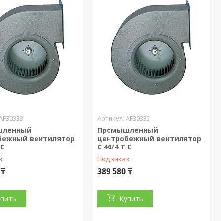
AF30333
AF30335
шленный
Промышленный
бежный вентилятор
центробежный вентилятор
 E
C 40/4 T E
з
Под заказ
 ₸
389 580 ₸
упить
Купить