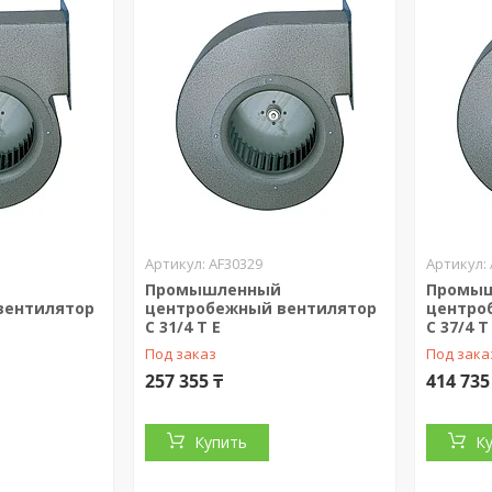
AF30329
Промышленный
Промы
вентилятор
центробежный вентилятор
центро
C 31/4 T E
C 37/4 T
Под заказ
Под зака
257 355 ₸
414 735
Купить
К