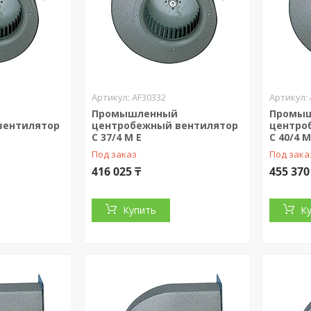
AF30332
Промышленный
Промы
вентилятор
центробежный вентилятор
центро
C 37/4 M E
C 40/4 M
Под заказ
Под зака
416 025 ₸
455 370
Купить
К