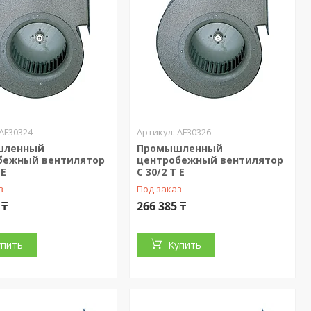
AF30324
AF30326
шленный
Промышленный
бежный вентилятор
центробежный вентилятор
 E
C 30/2 T E
з
Под заказ
 ₸
266 385 ₸
упить
Купить