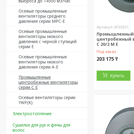
выброса до 14500 м3/час
Осевые промышленные
вентиляторы среднего
давления серии MPС-Е
AF30321
Осевые промышленные
Промышленный
вентиляторы низкого
центробежный 
давления с черной ступицей
C 20/2 M Е
серии E
Под заказ
Осевые промышленные
203 175 ₸
вентиляторы низкого
давления серии A-Е
Купить
Промышленные
центробежные вентиляторы
серии С Е
Осевые вентиляторы серии
YWF(K)
Электроотопление
Сушилки для рук и фены для
волос