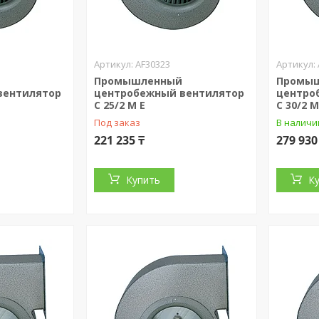
AF30323
Промышленный
Промы
вентилятор
центробежный вентилятор
центро
C 25/2 M E
C 30/2 M
Под заказ
В наличи
221 235 ₸
279 930
Купить
К