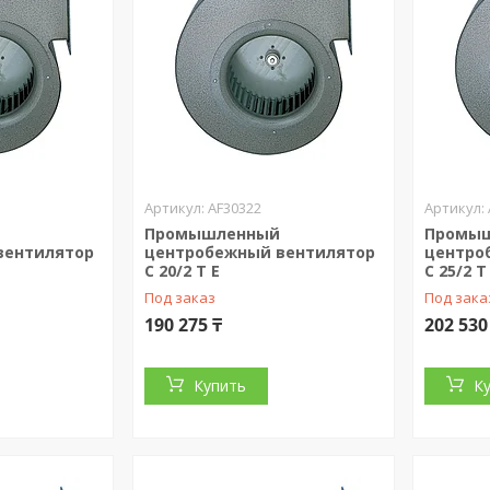
AF30322
Промышленный
Промы
вентилятор
центробежный вентилятор
центро
C 20/2 T E
C 25/2 T
Под заказ
Под зака
190 275 ₸
202 530
Купить
К