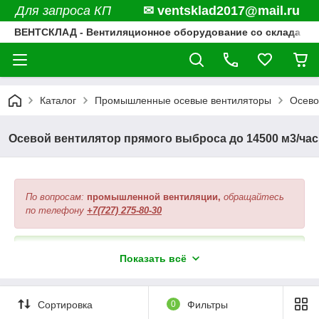
Для запроса КП
✉ ventsklad2017@mail.ru
ВЕНТСКЛАД - Вентиляционное оборудование со склада
Каталог
Промышленные осевые вентиляторы
Осево
Осевой вентилятор прямого выброса до 14500 м3/час
По вопросам:
промышленной вентиляции,
обращайтесь
по телефону
+7(727) 275-80-30
1. Предоставим бесплатную консультацию по всем
Показать всё
вопросам вентиляции
2. Подберем аналоги вентиляторов по техническим
характеристикам
Сортировка
0
Фильтры
3. Обрабатываем спецификации и поставляем