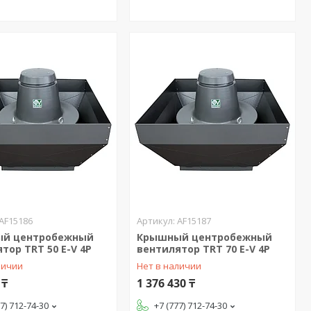
AF15186
AF15187
й центробежный
Крышный центробежный
тор TRT 50 E-V 4P
вентилятор TRT 70 E-V 4P
личии
Нет в наличии
 ₸
1 376 430 ₸
77) 712-74-30
+7 (777) 712-74-30