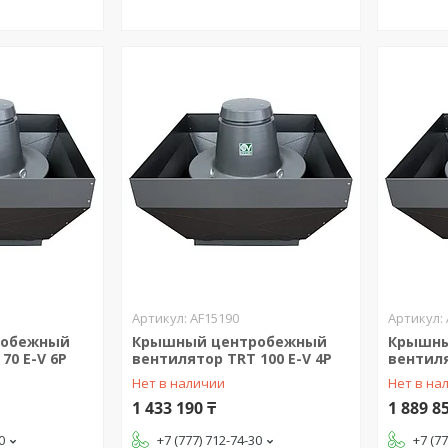
AF15190
робежный
Крышный центробежный
Крышны
70 E-V 6P
вентилятор TRT 100 E-V 4P
вентиля
Нет в наличии
Нет в на
1 433 190 ₸
1 889 8
0
+7 (777) 712-74-30
+7 (7