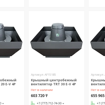
AF15185
робежный
Крышный центробежный
Крышны
20 E-V 4P
вентилятор TRT 30 E-V 4P
вентиля
Нет в наличии
Нет в на
603 720 ₸
655 965
0
+7 (777) 712-74-30
+7 (7