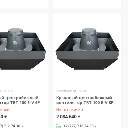
AF15191
AF15192
й центробежный
Крышный центробежный
тор TRT 100 E-V 6P
вентилятор TRT 100 E-V 8P
личии
Нет в наличии
50 ₸
2 084 640 ₸
77) 712-74-30
+7 (777) 712-74-30