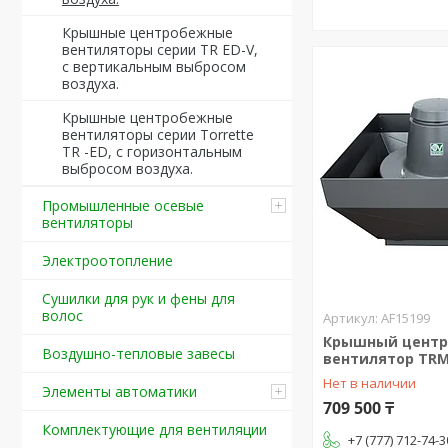
Крышные центробежные
вентиляторы серии TR ED-V,
с вертикальным выбросом
воздуха.
Крышные центробежные
вентиляторы серии Torrette
TR -ED, с горизонтальным
выбросом воздуха.
Промышленные осевые
вентиляторы
Электроотопление
Сушилки для рук и фены для
волос
AF15199
Крышный цент
Воздушно-тепловые завесы
вентилятор TRM 
Нет в наличии
Элементы автоматики
709 500 ₸
Комплектующие для вентиляции
+7 (777) 712-74-3