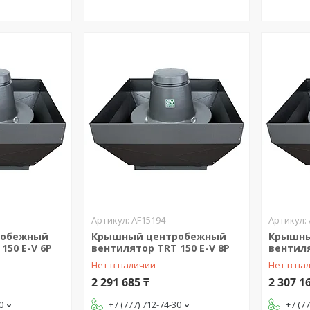
AF15194
робежный
Крышный центробежный
Крышны
150 E-V 6P
вентилятор TRT 150 E-V 8P
вентиля
Нет в наличии
Нет в на
2 291 685 ₸
2 307 1
0
+7 (777) 712-74-30
+7 (7