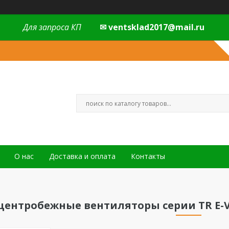
Для запроса КП
✉ ventsklad2017@mail.ru
О нас
Доставка и оплата
Контакты
ентробежные вентиляторы серии TR E-V