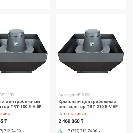
AF15195
AF15196
й центробежный
Крышный центробежный
тор TRT 180 E-V 6P
вентилятор TRT 210 E-V 6P
личии
Нет в наличии
65 ₸
2 469 060 ₸
77) 712-74-30
+7 (777) 712-74-30