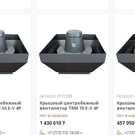
AF15188
робежный
Крышный центробежный
Крышны
50 E-V 4P
вентилятор TRM 70 E-V 4P
вентиля
Нет в наличии
Нет в на
1 430 610 ₸
457 950
0
+7 (777) 712-74-30
+7 (7