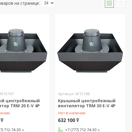
AF15197
AF15198
й центробежный
Крышный центробежный
тор TRM 20 E-V 4P
вентилятор TRM 30 E-V 4P
личии
Нет в наличии
 ₸
632 100 ₸
77) 712-74-30
+7 (777) 712-74-30