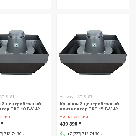
AF15181
AF15183
й центробежный
Крышный центробежный
тор TRT 10 E-V 4P
вентилятор TRT 15 E-V 4P
личии
Нет в наличии
 ₸
439 890 ₸
77) 712-74-30
+7 (777) 712-74-30